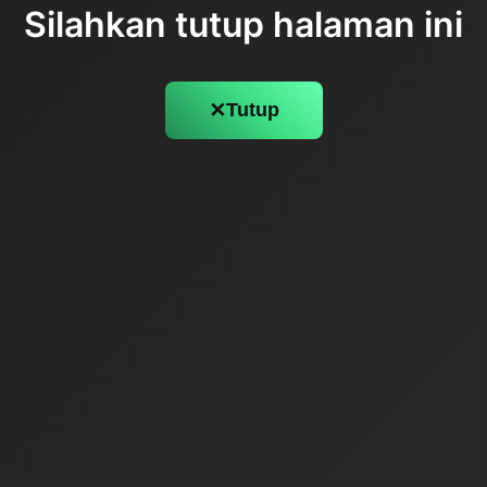
Silahkan tutup halaman ini
✕
Tutup